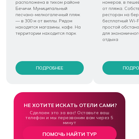
расположена в тихом районе
номеров, в пеше
Бечичи. Муниципальный
от пляжа. Собст
песчано-мелкогалечный пляж
ресторан на бер
— в 300 м от виллы. Рядом
бесплатный Wi-F
находятся магазины, кафе. На
простой обстано
территории находится парк
для экономичног
отдыха
ПОДРОБНЕЕ
ПОДРО
НЕ ХОТИТЕ ИСКАТЬ ОТЕЛИ САМИ?
Сделаем это за вас! Оставьте ваш
телефон и мы перезвоним вам через 5
минут
ПОМОЧЬ НАЙТИ ТУР