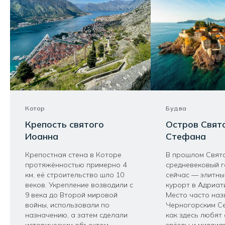
Котор
Будва
Крепость святого
Остров Свят
Иоанна
Стефана
Крепостная стена в Которе
В прошлом Свят
протяжённостью примерно 4
средневековый г
км, её строительство шло 10
сейчас — элитны
веков. Укрепление возводили с
курорт в Адриат
9 века до Второй мировой
Место часто на
войны, использовали по
Черногорским Се
назначению, а затем сделали
как здесь любят